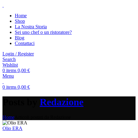
Home
Shop
La Nostra Storia
Sei uno chef o un ristoratore?
Blog
Contattaci
Login / Register
Search
Wishlist
0
items
0,00
€
Menu
0
items
0,00
€
Posts by
Redazione
Home
Articoli postati da Redazione
Olio ERA